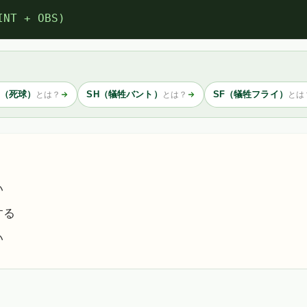
INT + OBS)
P（死球）
SH（犠牲バント）
SF（犠牲フライ）
とは？
とは？
とは
い
する
い