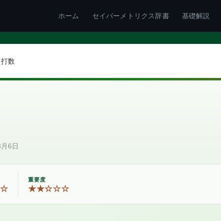
ホーム
セイバーメトリクス辞書
基礎解説
打数
3月6日
重要度
☆
★★☆☆☆