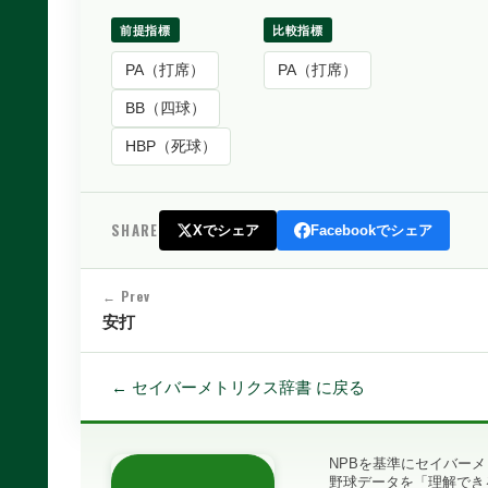
前提指標
比較指標
PA（打席）
PA（打席）
BB（四球）
HBP（死球）
SHARE
Xでシェア
Facebookでシェア
← Prev
安打
← セイバーメトリクス辞書 に戻る
NPBを基準にセイバー
野球データを「理解でき