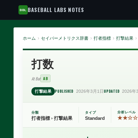
BASEBALL LABS NOTES
ホーム
セイバーメトリクス辞書
打者指標
打撃結果
打数
At Bat
AB
PUBLISHED
2026年3月1日
UPDATED
2026年
打撃結果
分析レベル
分類
タイプ
★★☆☆
打者指標 › 打撃結果
Standard