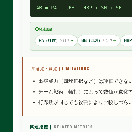
AB = PA − (BB + HBP + SH + SF + 
関連用語
PA（打席）
BB（四球）
HB
とは？
とは？
注意点・弱点｜LIMITATIONS
出塁能力（四球選択など）は評価できな
チーム戦術（犠打）によって数値が変化
打席数が同じでも役割により比較しづら
関連指標｜
RELATED METRICS