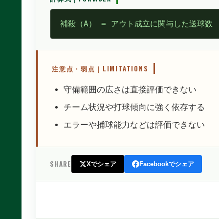
補殺（A） = アウト成立に関与した送球数
注意点・弱点｜LIMITATIONS
守備範囲の広さは直接評価できない
チーム状況や打球傾向に強く依存する
エラーや捕球能力などは評価できない
SHARE
Xでシェア
Facebookでシェア