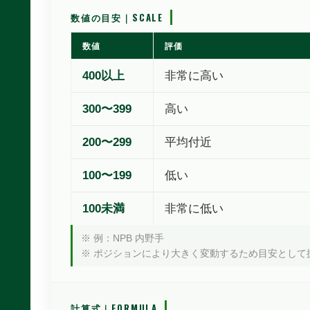
数値の目安｜SCALE
数値
評価
400以上
非常に高い
300〜399
高い
200〜299
平均付近
100〜199
低い
100未満
非常に低い
※ 例：NPB 内野手
※ ポジションにより大きく変動するため目安として
計算式｜FORMULA