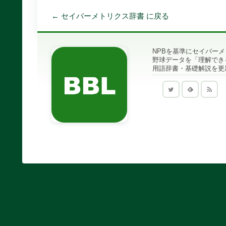
← セイバーメトリクス辞書 に戻る
NPBを基準にセイバー
野球データを「理解でき
用語辞書・基礎解説を更新中｜B