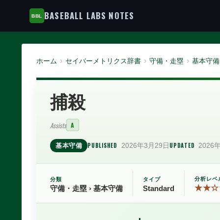
BASEBALL LABS NOTES
ホーム
セイバーメトリクス辞書
守備・走塁
基本守備
捕殺
Assists
A
PUBLISHED
2026年3月29日
UPDATED
2026
基本守備
分析レベ
分類
タイプ
★★☆
守備・走塁 › 基本守備
Standard