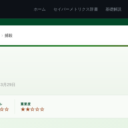
ホーム
セイバーメトリクス辞書
基礎解説
捕殺
年3月29日
ル
重要度
☆☆
★★☆☆☆