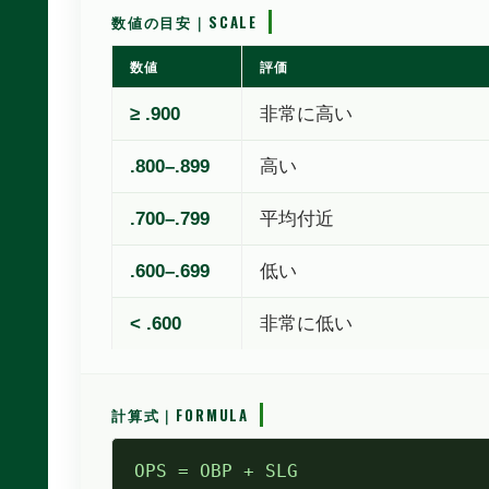
数値の目安｜SCALE
数値
評価
≥ .900
非常に高い
.800–.899
高い
.700–.799
平均付近
.600–.699
低い
< .600
非常に低い
計算式｜FORMULA
OPS = OBP + SLG