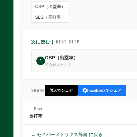
OBP（出塁率）
SLG（長打率）
次に読む｜
NEXT STEP
OBP（出塁率）
1
初心者ステップ
SHARE
Xでシェア
Facebookでシェア
← Prev
長打率
← セイバーメトリクス辞書 に戻る