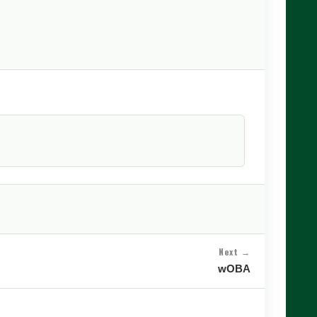
Next →
wOBA