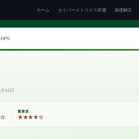
ホーム
セイバーメトリクス辞書
基礎解説
OPS
3月16日
重要度
☆
★★★★☆