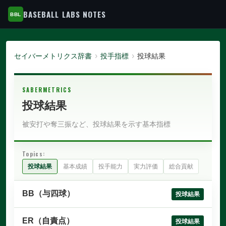
BASEBALL LABS NOTES
セイバーメトリクス辞書
投手指標
投球結果
SABERMETRICS
投球結果
被安打や奪三振など、投球結果を示す基本指標
Topics:
投球結果
基本成績
投手能力
実力評価
総合貢献
BB（与四球）
投球結果
ER（自責点）
投球結果